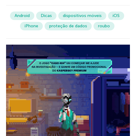
Android
Dicas
dispositivos móveis
iOS
iPhone
proteção de dados
roubo