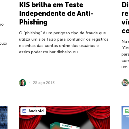
KIS brilha em Teste
D
Independente de Anti-
re
Phishing
ví
io
co
O “phishing” é um perigoso tipo de fraude que
utiliza um site falso para confundir os registros
Na 
culo
e senhas das contas online dos usuários e
“Co
assim poder roubar dinheiro ou
par
com
um 
28 ago 2013
Android