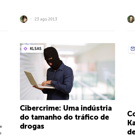
23 ago 2013
KLSAS
Cibercrime: Uma indústria
C
do tamanho do tráfico de
Ka
drogas
e
d
e