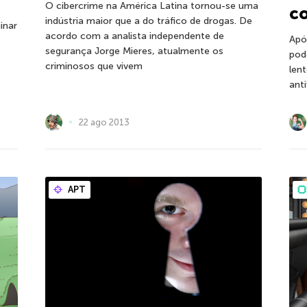
O cibercrime na América Latina tornou-se uma
c
indústria maior que a do tráfico de drogas. De
inar
acordo com a analista independente de
Apó
segurança Jorge Mieres, atualmente os
pod
criminosos que vivem
len
ant
22 ago 2013
APT