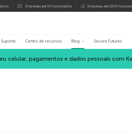
ticos
Empresas até 50 funcionários
Empresas até 1000 funcioná
ersky
Suporte
Centro de recursos
Blog
Secure Futures
eu celular, pagamentos e dados pessoais com K