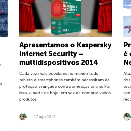
Apresentamos o Kaspersky
P
Internet Security –
é 
multidispositivos 2014
N
e
a
Cada vez mais populares no mundo todo,
Atu
tablets e smartphones também necessitam de
dos
s.
proteção avançada contra ameaças online. Por
tec
isso, a partir de hoje, em vez de comprar vários
spo
produtos
rec
27 ago 2013