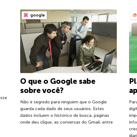
google
m
O que o Google sabe
Pl
sobre você?
ap
isse
Não é segredo para ninguém que o Google
Par
guarda cada dado de seus usuários. Estes
dig
dados incluem o histórico de busca, páginas
imp
onde deu clique, as conversas do Gmail, entre
inf
cre
dia