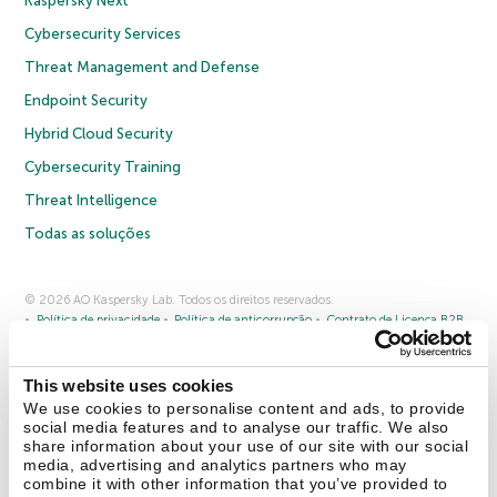
Kaspersky Next
Cybersecurity Services
Threat Management and Defense
Endpoint Security
Hybrid Cloud Security
Cybersecurity Training
Threat Intelligence
Todas as soluções
© 2026 AO Kaspersky Lab. Todos os direitos reservados.
Política de privacidade
Política de anticorrupção
Contrato de Licença B2B
Contrato de Licença B2C
Termos e condições de venda
Cookies
This website uses cookies
Fale conosco
Sobre a Kaspersky
Parceiros
Blog
Centro de recursos
We use cookies to personalise content and ads, to provide
Comunicado à imprensa
social media features and to analyse our traffic. We also
share information about your use of our site with our social
media, advertising and analytics partners who may
Securelist
Eugene Personal Blog
combine it with other information that you’ve provided to