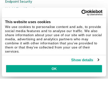
Endpoint Security
Hybrid Cloud Security
Cybersecurity Training
This website uses cookies
Threat Intelligence
We use cookies to personalise content and ads, to provide
Todas as soluções
social media features and to analyse our traffic. We also
share information about your use of our site with our social
media, advertising and analytics partners who may
combine it with other information that you’ve provided to
© 2026 AO Kaspersky Lab. Todos os direitos reservados.
them or that they’ve collected from your use of their
Política de privacidade
Política de anticorrupção
Contrato de Licença B2B
services.
Contrato de Licença B2C
Termos e condições de venda
Cookies
Show details
Fale conosco
Sobre a Kaspersky
Parceiros
Blog
Centro de recursos
OK
Comunicado à imprensa
Securelist
Eugene Personal Blog
Brasil