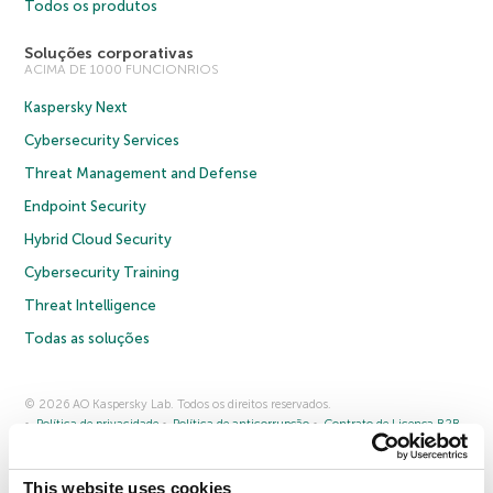
Todos os produtos
Soluções corporativas
ACIMA DE 1000 FUNCIONRIOS
Kaspersky Next
Cybersecurity Services
Threat Management and Defense
Endpoint Security
Hybrid Cloud Security
Cybersecurity Training
Threat Intelligence
Todas as soluções
© 2026 AO Kaspersky Lab. Todos os direitos reservados.
Política de privacidade
Política de anticorrupção
Contrato de Licença B2B
Contrato de Licença B2C
Termos e condições de venda
Cookies
This website uses cookies