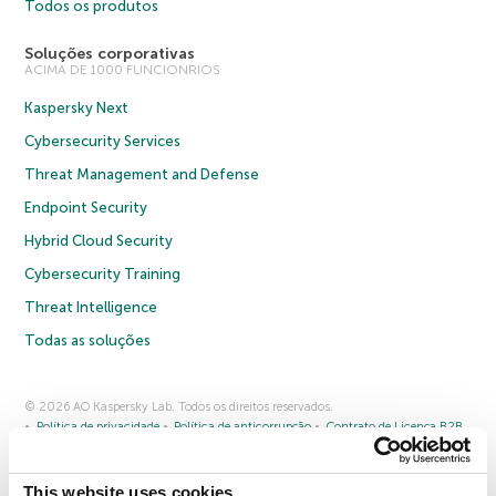
Todos os produtos
Soluções corporativas
ACIMA DE 1000 FUNCIONRIOS
Kaspersky Next
Cybersecurity Services
Threat Management and Defense
Endpoint Security
Hybrid Cloud Security
Cybersecurity Training
Threat Intelligence
Todas as soluções
© 2026 AO Kaspersky Lab. Todos os direitos reservados.
Política de privacidade
Política de anticorrupção
Contrato de Licença B2B
Contrato de Licença B2C
Termos e condições de venda
Cookies
This website uses cookies