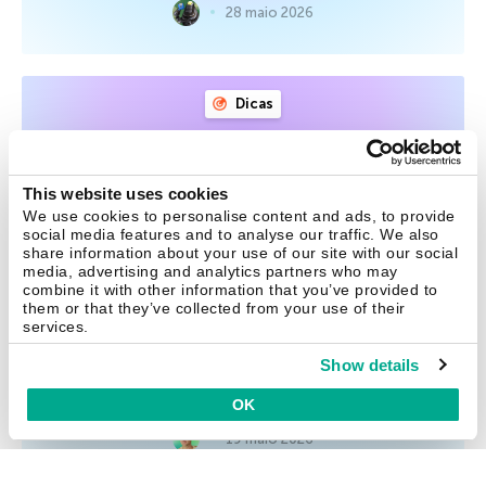
28 maio 2026
Dicas
Por que quase todas as senhas
podem ser quebradas em menos
This website uses cookies
de um minuto
We use cookies to personalise content and ads, to provide
social media features and to analyse our traffic. We also
share information about your use of our site with our social
Revisamos um estudo que conduzimos há dois anos
media, advertising and analytics partners who may
sobre o comprometimento de senhas reais vazadas na
combine it with other information that you’ve provided to
dark web. As descobertas são preocupantes: quase todas
them or that they’ve collected from your use of their
services.
as senhas podem ser quebradas em menos de um
minuto, e três em cada cinco levam menos de uma hora.
Show details
Como podemos deixar de usar senhas inseguras?
OK
19 maio 2026