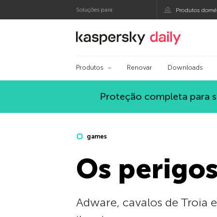
Soluções para:
Produtos domés
Blog oficial da Kasp
Produtos
Renovar
Downloads
Proteção completa para s
games
Os perigos
Adware, cavalos de Troia 