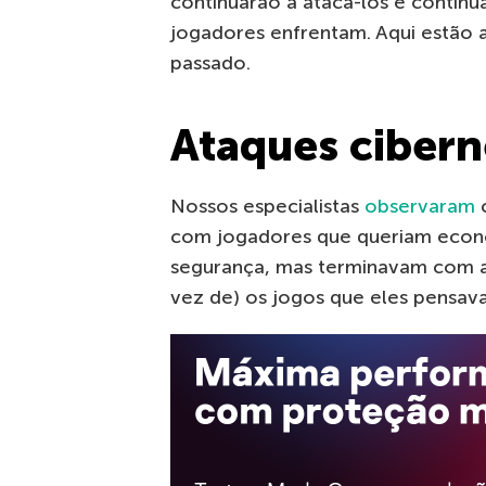
continuarão a atacá-los e continu
jogadores enfrentam. Aqui estão
passado.
Ataques cibern
Nossos especialistas
observaram
c
com jogadores que queriam econ
segurança, mas terminavam com a
vez de) os jogos que eles pensa