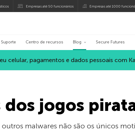
ticos
Empresas até 50 funcionários
Empresas até 1000 funcioná
ersky
Suporte
Centro de recursos
Blog
Secure Futures
eu celular, pagamentos e dados pessoais com K
 dos jogos pirat
e outros malwares não são os únicos moti