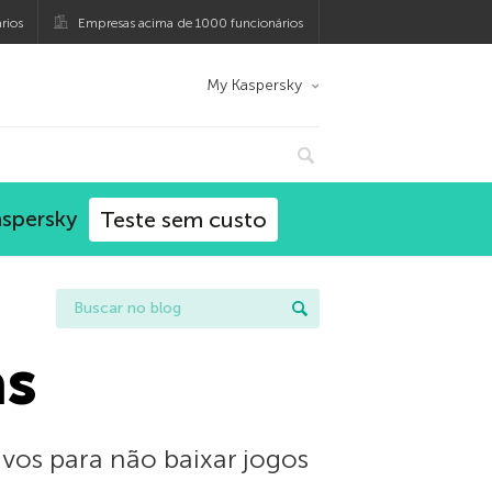
rios
Empresas acima de 1000 funcionários
My Kaspersky
aspersky
Teste sem custo
as
vos para não baixar jogos