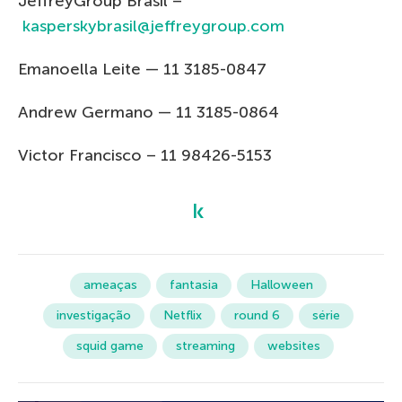
JeffreyGroup Brasil –
kasperskybrasil@jeffreygroup.com
Emanoella Leite — 11 3185-0847
Andrew Germano — 11 3185-0864
Victor Francisco – 11 98426-5153
ameaças
fantasia
Halloween
investigação
Netflix
round 6
série
squid game
streaming
websites