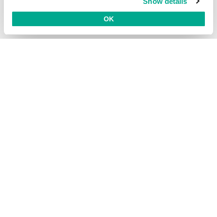
Show details
Hybrid Cloud Security
Cybersecurity Training
OK
Threat Intelligence
Todas as soluções
© 2026 AO Kaspersky Lab. Todos os direitos reservados.
Política de privacidade
Política de anticorrupção
Contrato de Licença B2B
Contrato de Licença B2C
Termos e condições de venda
Cookies
Fale conosco
Sobre a Kaspersky
Parceiros
Blog
Centro de recursos
Comunicado à imprensa
Securelist
Eugene Personal Blog
Brasil