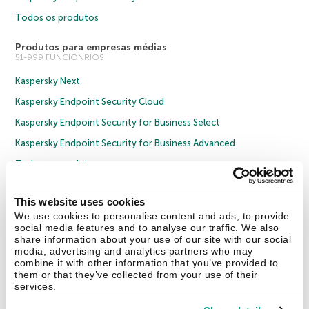
Todos os produtos
Produtos para empresas médias
51-999 FUNCIONRIOS
Kaspersky Next
Kaspersky Endpoint Security Cloud
Kaspersky Endpoint Security for Business Select
Kaspersky Endpoint Security for Business Advanced
Todos os produtos
Soluções corporativas
This website uses cookies
ACIMA DE 1000 FUNCIONRIOS
We use cookies to personalise content and ads, to provide
Kaspersky Next
social media features and to analyse our traffic. We also
share information about your use of our site with our social
Cybersecurity Services
media, advertising and analytics partners who may
combine it with other information that you’ve provided to
Threat Management and Defense
them or that they’ve collected from your use of their
services.
Endpoint Security