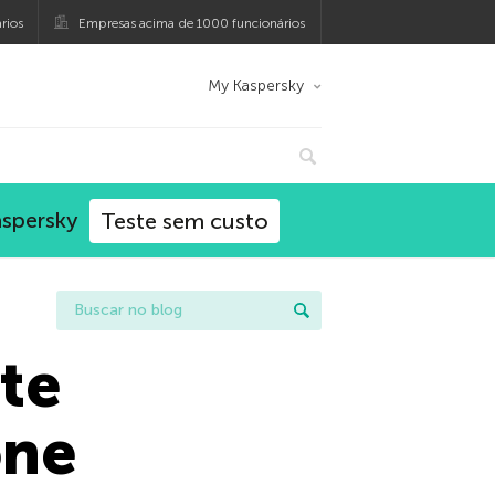
rios
Empresas acima de 1000 funcionários
My Kaspersky
aspersky
Teste sem custo
ite
one