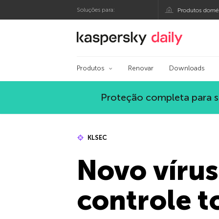
Soluções para:
Produtos domés
Blog oficial da Kasp
Produtos
Renovar
Downloads
Proteção completa para s
KLSEC
Novo vírus
controle t