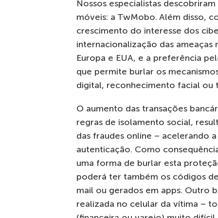
Nossos especialistas descobriram 
móveis: a TwMobo. Além disso, co
crescimento do interesse dos ciber
internacionalização das ameaças m
Europa e EUA, e a preferência pel
que permite burlar os mecanismo
digital, reconhecimento facial ou t
O aumento das transações bancár
regras de isolamento social, re
das fraudes online – acelerando 
autenticação. Como consequência
uma forma de burlar esta proteção
poderá ter também os códigos de
mail ou gerados em apps. Outro be
realizada no celular da vítima – to
(financeira ou varejo) muito difícil.