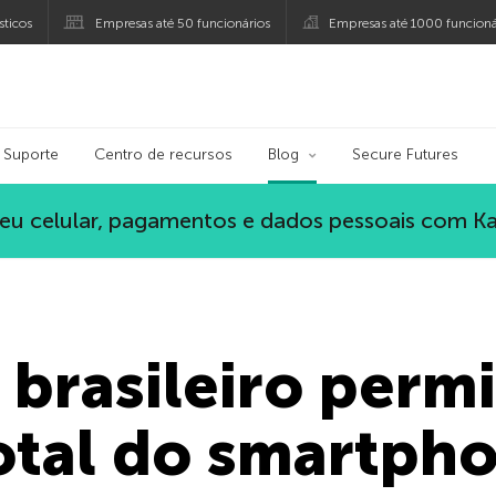
ticos
Empresas até 50 funcionários
Empresas até 1000 funcioná
ersky
Suporte
Centro de recursos
Blog
Secure Futures
eu celular, pagamentos e dados pessoais com K
 brasileiro perm
otal do smartph