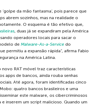
e ‘golpe da mão fantasma’, pois parece que
pps abrem sozinhos, mas na realidade o
motamente. O esquema é tão efetivo que,
ileiras
, duas já se expandiram pela América
usando operadores locais para sacar o
 modelo de
Malware-As-a-Service
do
ue permitiu a expansão rápida”, afirma Fabio
 segurança na América Latina.
o novo RAT móvel traz características
nos apps de bancos, ainda rouba senhas
ciais. Até agora, foram identificadas cinco
wMobo: quatro bancos brasileiros e uma
disseminar este malware, os cibercriminosos
a e inserem um script malicioso. Quando um