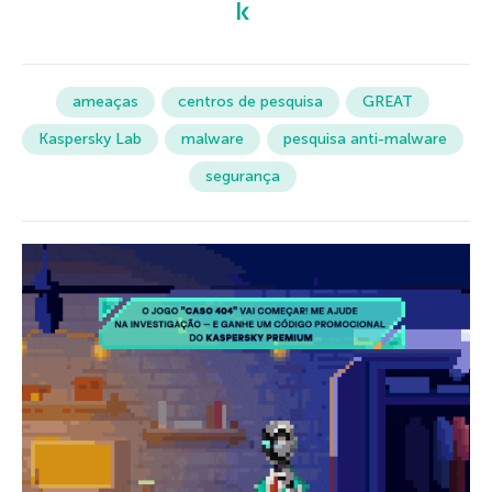
ameaças
centros de pesquisa
GREAT
Kaspersky Lab
malware
pesquisa anti-malware
segurança