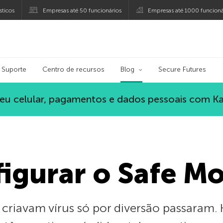
ticos
Empresas até 50 funcionários
Empresas até 1000 funcioná
ersky
Suporte
Centro de recursos
Blog
Secure Futures
eu celular, pagamentos e dados pessoais com K
igurar o Safe M
criavam vírus só por diversão passaram. 