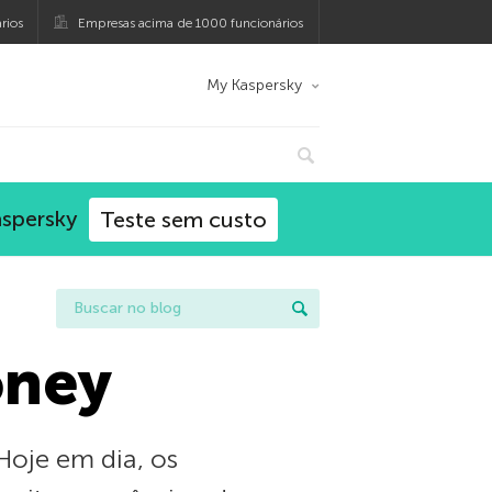
rios
Empresas acima de 1000 funcionários
My Kaspersky
aspersky
Teste sem custo
oney
Hoje em dia, os