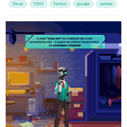
Dicas
FIDO
Firefox
google
senhas