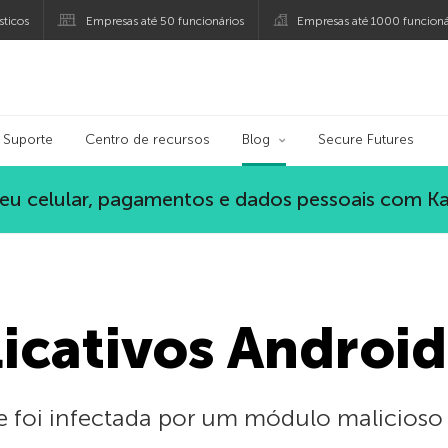
ticos
Empresas até 50 funcionários
Empresas até 1000 funcioná
ersky
Suporte
Centro de recursos
Blog
Secure Futures
eu celular, pagamentos e dados pessoais com K
licativos Android
re foi infectada por um módulo malicioso