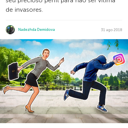
seu precioso perfil para não ser vítima
de invasores.
Nadezhda Demidova
31 ago 2018