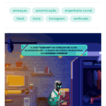
ameaças
autenticação
engenharia social
Hack
insta
Instagram
verificado