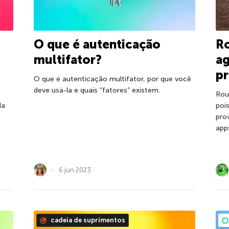
Ro
O que é autenticação
ag
multifator?
pr
O que é autenticação multifator, por que você
deve usá-la e quais “fatores” existem.
Rou
poi
da
pro
app
6 jun 2023
cadeia de suprimentos