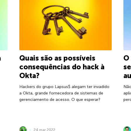
a
Quais são as possíveis
O 
consequências do hack à
s
Okta?
au
Hackers do grupo Lapsus$ alegam ter invadido
Não
a Okta, grande fornecedora de sistemas de
apl
gerenciamento de acesso. O que esperar?
per
24 mar 2022