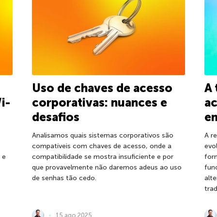
Uso de chaves de acesso
A 
i-
corporativas: nuances e
ac
desafios
e
Analisamos quais sistemas corporativos são
A r
compatíveis com chaves de acesso, onde a
evo
 e
compatibilidade se mostra insuficiente e por
for
que provavelmente não daremos adeus ao uso
fun
de senhas tão cedo.
alt
trad
15 ago 2025