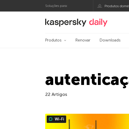
Soluções para:
Produtos domés
Blog oficial da Kasp
Produtos
Renovar
Downloads
autentica
22 Artigos
Wi-Fi