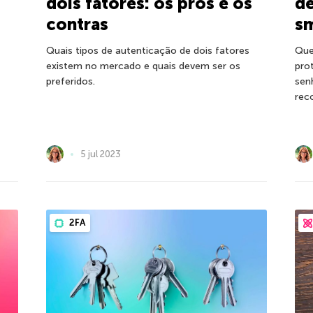
dois fatores: os prós e os
de
contras
s
Quais tipos de autenticação de dois fatores
Que
existem no mercado e quais devem ser os
pro
preferidos.
sen
rec
5 jul 2023
2FA