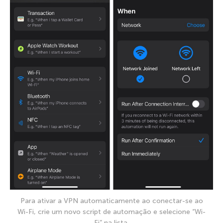
Para ativar a VPN automaticamente ao conectar-se ao
Wi-Fi, crie um novo script de automação e selecione “Wi-
Fi” na lista.