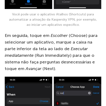
Você pode usar o aplicativo Atalhos (Shortcuts) para
automatizar a ativação da Kaspersky VPN, por exemplo,
ao iniciar um aplicativo específico.
Em seguida, toque em
Escolher
(Choose) para
selecionar um aplicativo, marque a caixa na
parte inferior da tela ao lado de
Executar
imediatamente
(Run Immediately) para que o
sistema não faça perguntas desnecessárias e
toque em
Avançar
(Next).