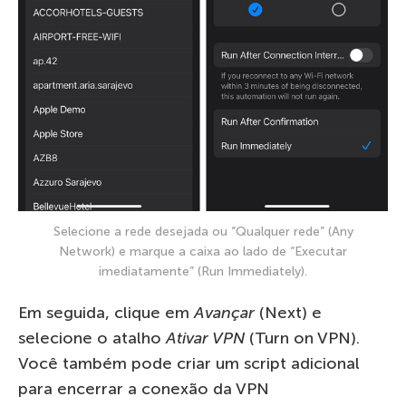
Selecione a rede desejada ou “Qualquer rede” (Any
Network) e marque a caixa ao lado de “Executar
imediatamente” (Run Immediately).
Em seguida, clique em
Avançar
(Next) e
selecione o atalho
Ativar VPN
(Turn on VPN).
Você também pode criar um script adicional
para encerrar a conexão da VPN