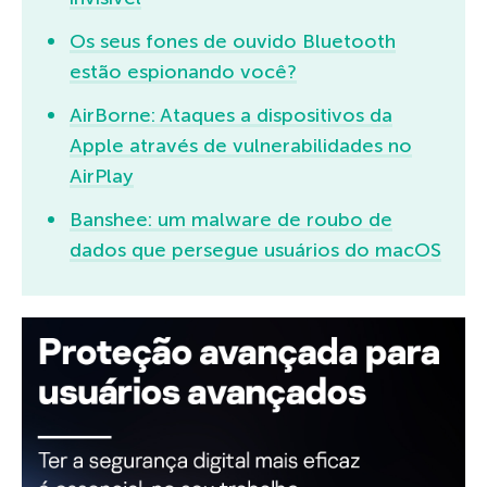
Os seus fones de ouvido Bluetooth
estão espionando você?
AirBorne: Ataques a dispositivos da
Apple através de vulnerabilidades no
AirPlay
Banshee: um malware de roubo de
dados que persegue usuários do macOS