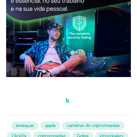
ameaças
apple
carteiras de criptomoedas
ClickFix
criptomoedas
Golpe
infostealers