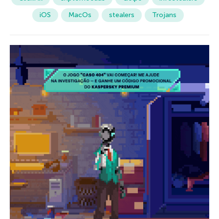
iOS
MacOs
stealers
Trojans