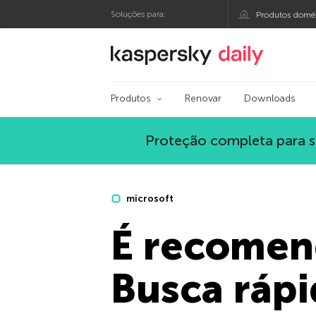
Soluções para:
Produtos domés
Blog oficial da Kasp
Produtos
Renovar
Downloads
Proteção completa para s
microsoft
É recomend
Busca rápi