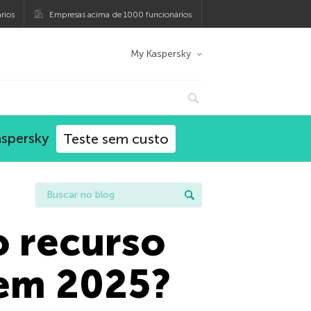
rios
Empresas acima de 1000 funcionários
My Kaspersky
aspersky
Teste sem custo
o recurso
 em 2025?