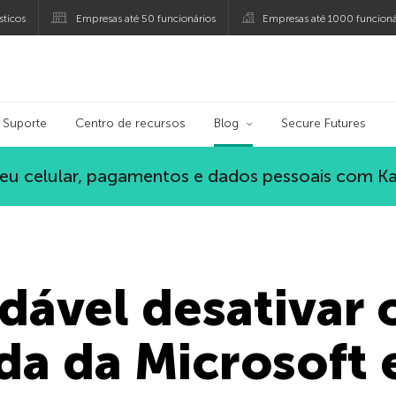
ticos
Empresas até 50 funcionários
Empresas até 1000 funcioná
ersky
Suporte
Centro de recursos
Blog
Secure Futures
eu celular, pagamentos e dados pessoais com K
ável desativar 
da da Microsoft