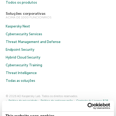
Todos os produtos
Soluções corporativas
ACIMA DE 1000 FUNCIONRIOS
Kaspersky Next
Cybersecurity Services
Threat Management and Defense
Endpoint Security
Hybrid Cloud Security
Cybersecurity Training
Threat Intelligence
Todas as soluções
© 2026 AO Kaspersky Lab. Todos os direitos reservados.
Política de privacidade
Política de anticorrupção
Contrato de Licença B2B
Contrato de Licença B2C
Termos e condições de venda
Cookies
This website uses cookies