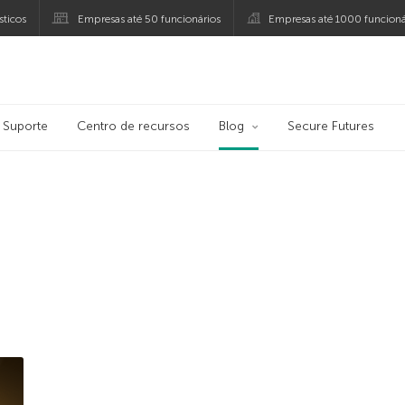
ticos
Empresas até 50 funcionários
Empresas até 1000 funcioná
ersky
Suporte
Centro de recursos
Blog
Secure Futures