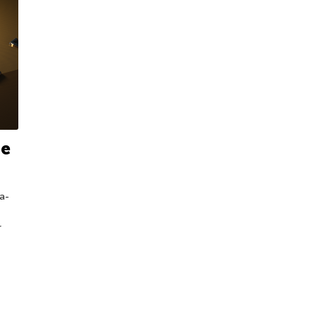
de
a-
r