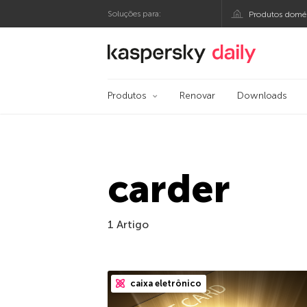
Soluções para:
Produtos domés
Blog oficial da Kasp
Produtos
Renovar
Downloads
carder
1 Artigo
caixa eletrônico