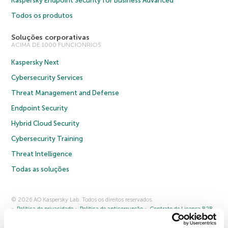
Kaspersky Endpoint Security for Business Advanced
Todos os produtos
Soluções corporativas
ACIMA DE 1000 FUNCIONRIOS
Kaspersky Next
Cybersecurity Services
Threat Management and Defense
Endpoint Security
Hybrid Cloud Security
Cybersecurity Training
Threat Intelligence
Todas as soluções
© 2026 AO Kaspersky Lab. Todos os direitos reservados.
Política de privacidade
Política de anticorrupção
Contrato de Licença B2B
Contrato de Licença B2C
Termos e condições de venda
Cookies