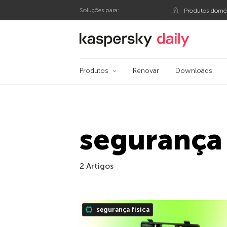
Soluções para:
Produtos domés
Blog oficial da Kasp
Produtos
Renovar
Downloads
segurança 
2 Artigos
segurança física