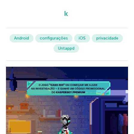
Android
configurações
iOS
privacidade
Untappd