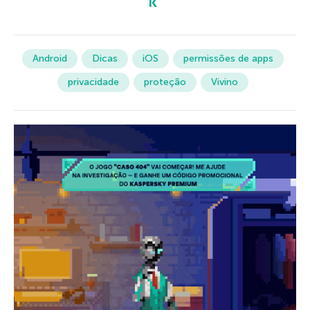
Android
Dicas
iOS
permissões de apps
privacidade
proteção
Vivino