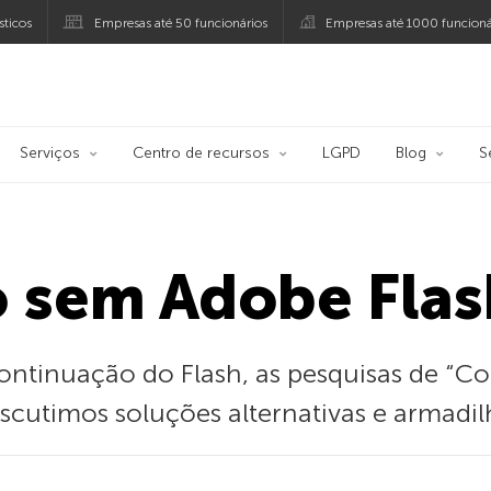
ticos
Empresas até 50 funcionários
Empresas até 1000 funcioná
ersky
Serviços
Centro de recursos
LGPD
Blog
S
sem Adobe Flas
ontinuação do Flash, as pesquisas de “C
iscutimos soluções alternativas e armadil