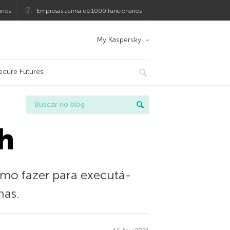
rios
Empresas acima de 1000 funcionários
My Kaspersky
ecure Futures
h
omo fazer para executá-
has.