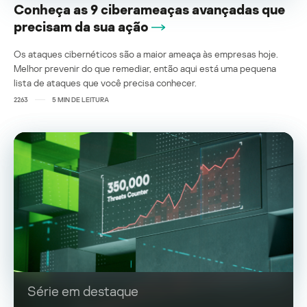
Conheça as 9 ciberameaças avançadas que
precisam da sua ação
Os ataques cibernéticos são a maior ameaça às empresas hoje.
Melhor prevenir do que remediar, então aqui está uma pequena
lista de ataques que você precisa conhecer.
2263
5
MIN DE LEITURA
Série em destaque