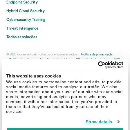
Endpoint Security
Hybrid Cloud Security
Cybersecurity Training
Threat Intelligence
Todas as soluções
© 2026 Kaspersky Lab. Todos os direitos reservados.
Política de privacidade
Política de anticorrupção
Contrato de Licença B2B
Contrato de Licença B2C
Termos e condições de venda
Cookies
This website uses cookies
Fale conosco
Sobre a Kaspersky
Parceiros
Blog
Centro de recursos
We use cookies to personalise content and ads, to provide
Comunicado à imprensa
social media features and to analyse our traffic. We also
share information about your use of our site with our social
media, advertising and analytics partners who may
Securelist
Eugene Personal Blog
combine it with other information that you’ve provided to
them or that they’ve collected from your use of their
services.
Show details
Brasil