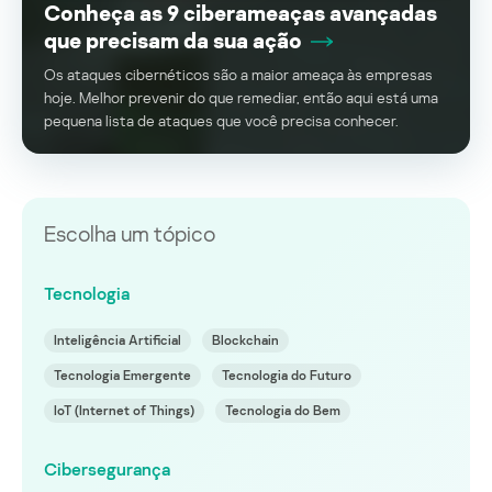
Conheça as 9 ciberameaças avançadas
que precisam da sua ação
Os ataques cibernéticos são a maior ameaça às empresas
hoje. Melhor prevenir do que remediar, então aqui está uma
pequena lista de ataques que você precisa conhecer.
Escolha um tópico
Tecnologia
Inteligência Artificial
Blockchain
Tecnologia Emergente
Tecnologia do Futuro
IoT (Internet of Things)
Tecnologia do Bem
Cibersegurança