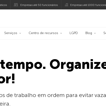
ticos
Empresas até 50 funcionários
Empresas até 1000 funcioná
ersky
Serviços
Centro de recursos
LGPD
Blog
S
 tempo. Organiz
or!
 de trabalho em ordem para evitar vaz
ira.