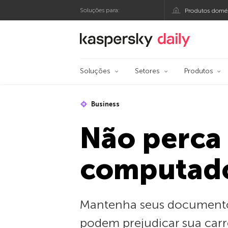
Soluções para:
Produtos domés
Blog oficial da Kasp
Soluções
Setores
Produtos
Business
Não perca
computad
Mantenha seus documentos
podem prejudicar sua carre