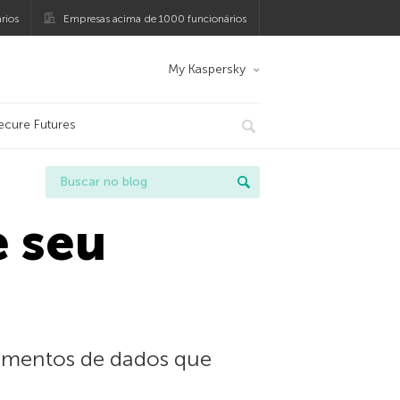
rios
Empresas acima de 1000 funcionários
My Kaspersky
ecure Futures
e seu
amentos de dados que