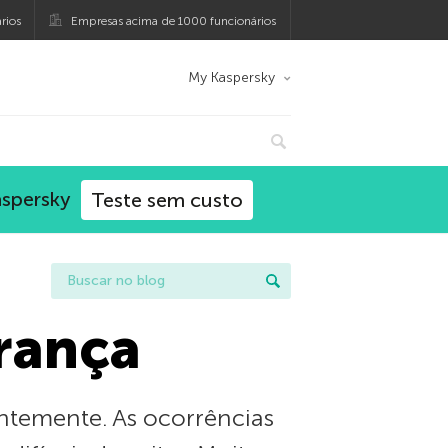
rios
Empresas acima de 1000 funcionários
My Kaspersky
aspersky
Teste sem custo
rança
ntemente. As ocorrências