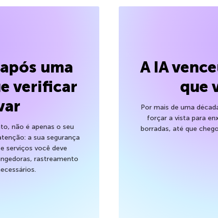
l após uma
A IA venc
e verificar
que 
var
Por mais de uma década,
forçar a vista para en
to, não é apenas o seu
borradas, até que cheg
atenção: a sua segurança
 e serviços você deve
trangedoras, rastreamento
ecessários.