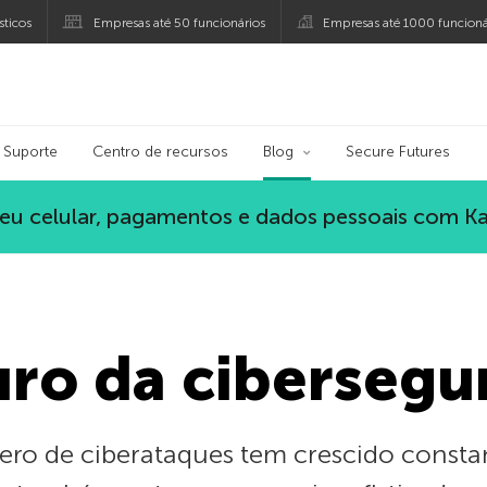
ticos
Empresas até 50 funcionários
Empresas até 1000 funcioná
ersky
Suporte
Centro de recursos
Blog
Secure Futures
eu celular, pagamentos e dados pessoais com K
uro da cibersegu
ero de ciberataques tem crescido consta