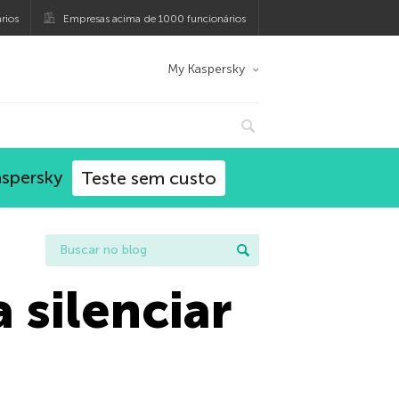
rios
Empresas acima de 1000 funcionários
My Kaspersky
aspersky
Teste sem custo
 silenciar