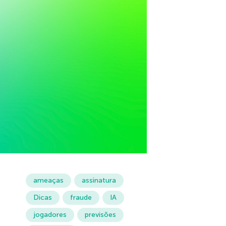
ameaças
assinatura
Dicas
fraude
IA
jogadores
previsões