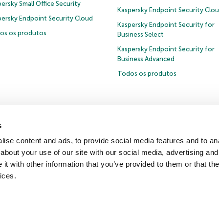
ersky Small Office Security
Kaspersky Endpoint Security Clo
persky Endpoint Security Cloud
Kaspersky Endpoint Security for
os os produtos
Business Select
Kaspersky Endpoint Security for
Business Advanced
Todos os produtos
s
Política de privacidade
Política de anticorrupção
Contrato de Licença B2B
ise content and ads, to provide social media features and to anal
Cookies
about your use of our site with our social media, advertising and
t with other information that you’ve provided to them or that the
ntro de recursos
Comunicado à imprensa
ices.