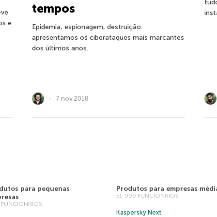
tud
tempos
eve
ins
os e
Epidemia, espionagem, destruição:
apresentamos os ciberataques mais marcantes
dos últimos anos.
7 nov 2018
dutos para pequenas
Produtos para empresas médi
51-999 FUNCIONRIOS
resas
0 FUNCIONRIOS
Kaspersky Next