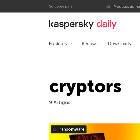
Soluções para:
Produtos domés
Blog oficial da Kasp
Produtos
Renovar
Downloads
cryptors
9 Artigos
ransomware