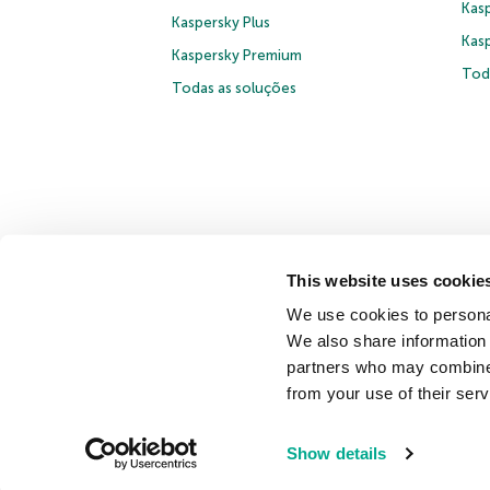
Kasp
Kaspersky Plus
Kas
Kaspersky Premium
Tod
Todas as soluções
This website uses cookie
© 2026 AO Kaspersky Lab. Todos os direitos reservados.
We use cookies to personal
Contrato de Licença B2C
Termos e condições de venda
We also share information 
partners who may combine i
Fale conosco
Sobre a Kaspersky
Parceiros
Blog
Ce
from your use of their serv
Securelist
Eugene Personal Blog
Show details