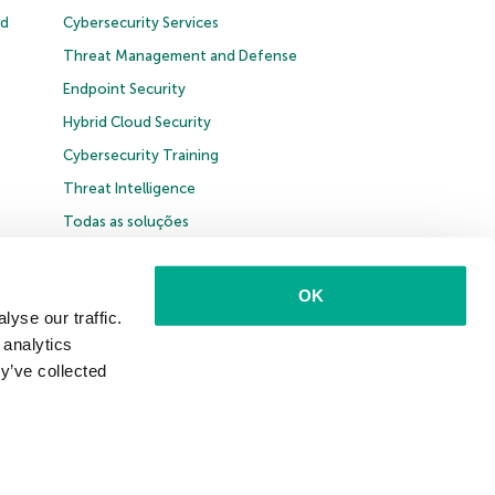
ud
Cybersecurity Services
Threat Management and Defense
Endpoint Security
Hybrid Cloud Security
Cybersecurity Training
Threat Intelligence
Todas as soluções
OK
yse our traffic.
 analytics
Brasil
y’ve collected