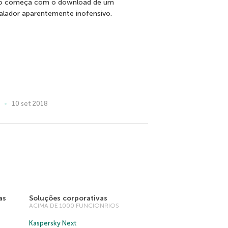
o começa com o download de um
talador aparentemente inofensivo.
10 set 2018
as
Soluções corporativas
ACIMA DE 1000 FUNCIONRIOS
Kaspersky Next