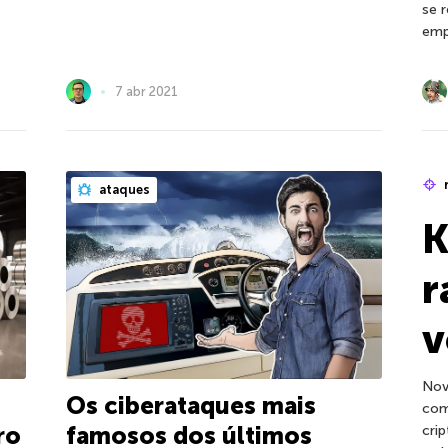
se 
emp
7 abr 2021
ataques
K
r
v
Nov
Os ciberataques mais
com
famosos dos últimos
ro
cri