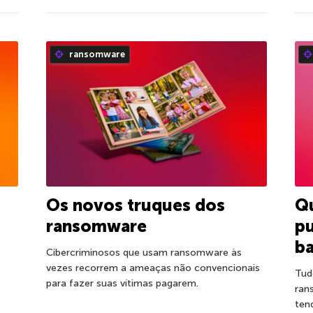
ransomware
Os novos truques dos
Q
ransomware
p
ba
Cibercriminosos que usam ransomware às
vezes recorrem a ameaças não convencionais
Tud
para fazer suas vítimas pagarem.
ran
ten