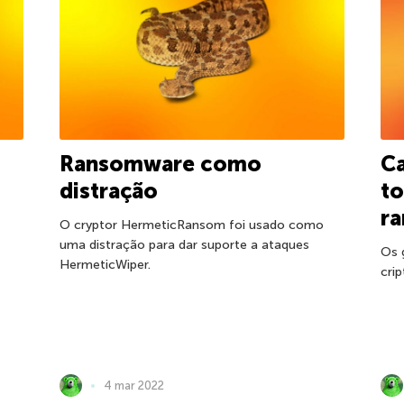
Ransomware como
Ca
distração
to
r
O cryptor HermeticRansom foi usado como
uma distração para dar suporte a ataques
Os 
HermeticWiper.
cri
4 mar 2022