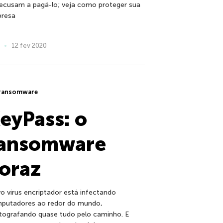
recusam a pagá-lo; veja como proteger sua
resa
12 fev 2020
ransomware
eyPass: o
ansomware
oraz
o vírus encriptador está infectando
putadores ao redor do mundo,
ptografando quase tudo pelo caminho. E