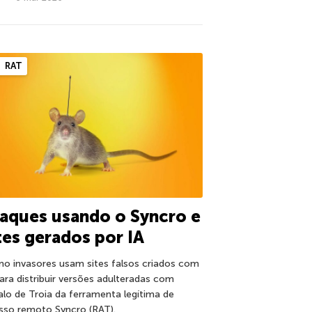
RAT
aques usando o Syncro e
tes gerados por IA
o invasores usam sites falsos criados com
para distribuir versões adulteradas com
alo de Troia da ferramenta legítima de
sso remoto Syncro (RAT).