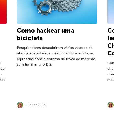
Como hackear uma
C
bicicleta
le
C
Pesquisadores descobriram vários vetores de
Co
ataque em potencial direcionados a bicicletas
equipadas com o sistema de troca de marchas
e
Com
sem fio Shimano Di2.
que
cha
do
Cha
 Mac
mai
3 set 2024