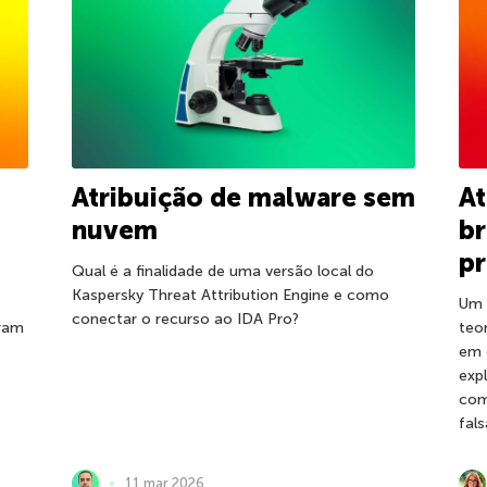
Atribuição de malware sem
At
nuvem
br
pr
Qual é a finalidade de uma versão local do
Kaspersky Threat Attribution Engine e como
Um 
conectar o recurso ao IDA Pro?
aram
teo
em 
exp
com
fals
11 mar 2026