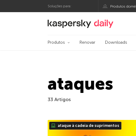
Soluções para:
Produtos domés
Blog oficial da Kasp
Produtos
Renovar
Downloads
ataques
33 Artigos
ataque à cadeia de suprimentos