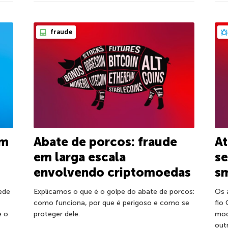
fraude
om
Abate de porcos: fraude
A
em larga escala
se
envolvendo criptomoedas
s
rede
Explicamos o que é o golpe do abate de porcos:
Os 
como funciona, por que é perigoso e como se
fio
e o
proteger dele.
mod
out