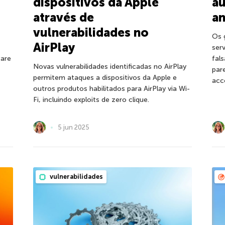
dispositivos da Apple
au
através de
an
vulnerabilidades no
Os 
AirPlay
ser
ware
fal
Novas vulnerabilidades identificadas no AirPlay
par
permitem ataques a dispositivos da Apple e
acc
outros produtos habilitados para AirPlay via Wi-
Fi, incluindo exploits de zero clique.
5 jun 2025
vulnerabilidades