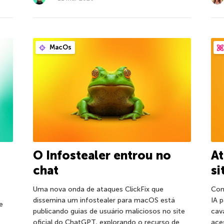
MacOs
O Infostealer entrou no
At
chat
si
Uma nova onda de ataques ClickFix que
Com
dissemina um infostealer para macOS está
IA 
e
publicando guias de usuário maliciosos no site
cav
oficial do ChatGPT, explorando o recurso de
ace