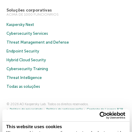
Soluções corporativas
ACIMA DE 1000 FUNCIONRIOS
Kaspersky Next
Cybersecurity Services
Threat Management and Defense
Endpoint Security
Hybrid Cloud Security
Cybersecurity Training
Threat Intelligence
Todas as soluções
© 2026 AO Kaspersky Lab. Todos os direitos reservados.
Política de privacidade
Política de anticorrupção
Contrato de Licença B2B
Contrato de Licença B2C
Termos e condições de venda
Cookies
This website uses cookies
Fale conosco
Sobre a Kaspersky
Parceiros
Blog
Centro de recursos