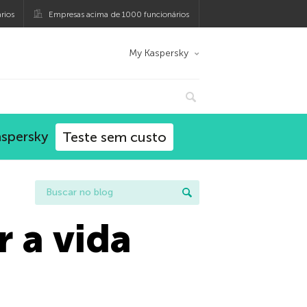
rios
Empresas acima de 1000 funcionários
My Kaspersky
aspersky
Teste sem custo
r a vida