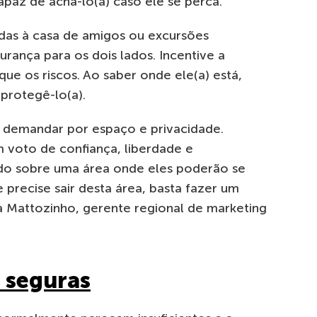
apaz de achá-lo(a) caso ele se perca.
 idas à casa de amigos ou excursões
rança para os dois lados. Incentive a
e os riscos. Ao saber onde ele(a) está,
protegê-lo(a).
a demandar por espaço e privacidade.
 voto de confiança, liberdade e
do sobre uma área onde eles poderão se
 precise sair desta área, basta fazer um
a Mattozinho, gerente regional de marketing
 seguras