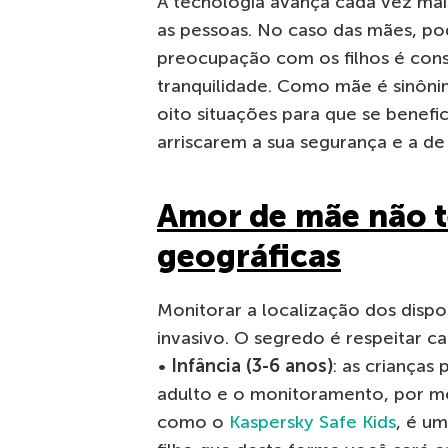
A tecnologia avança cada vez mais
as pessoas. No caso das mães, pod
preocupação com os filhos é cons
tranquilidade. Como mãe é sinôni
oito situações para que se benef
arriscarem a sua segurança e a d
Amor de mãe não t
geográficas
Monitorar a localização dos dispos
invasivo. O segredo é respeitar ca
•
Infância (3-6 anos)
: as criança
adulto e o monitoramento, por m
como o
Kaspersky Safe Kids
, é u