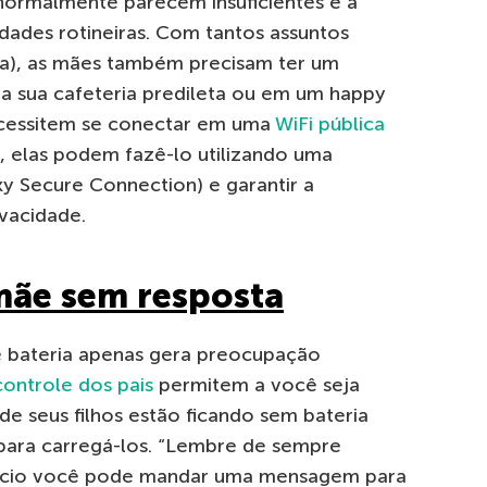
normalmente parecem insuficientes e a
idades rotineiras. Com tantos assuntos
lia), as mães também precisam ter um
a sua cafeteria predileta ou em um happy
ecessitem se conectar em uma
WiFi pública
, elas podem fazê-lo utilizando uma
 Secure Connection) e garantir a
vacidade.
mãe sem resposta
e bateria apenas gera preocupação
controle dos pais
permitem a você seja
de seus filhos estão ficando sem bateria
 para carregá-los. “Lembre de sempre
o início você pode mandar uma mensagem para