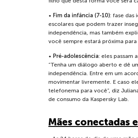
filho que desta forma você será c
•
Fim da infância (7-10)
: fase das
escolares que podem trazer insegu
independência, mas também expliqu
você sempre estará próxima para 
•
Pré-adolescência
: eles passam 
“Tenha um diálogo aberto e dê um
independência. Entre em um acor
movimentar livremente. E caso ele
telefonema para você”, diz Julian
de consumo da Kaspersky Lab.
Mães conectadas e