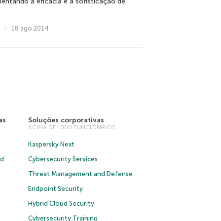
entando a eficácia e a sofisticação de
18 ago 2014
as
Soluções corporativas
ACIMA DE 1000 FUNCIONRIOS
Kaspersky Next
ud
Cybersecurity Services
Threat Management and Defense
Endpoint Security
Hybrid Cloud Security
Cybersecurity Training