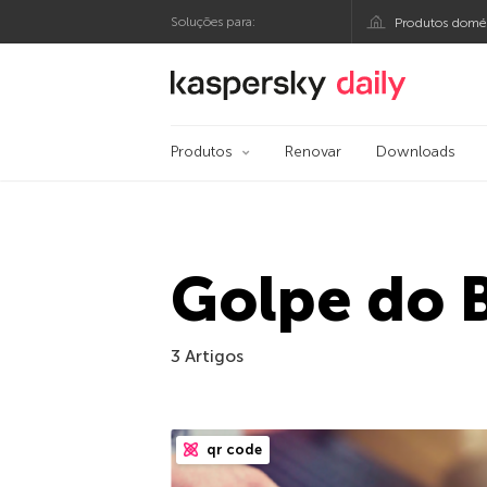
Soluções para:
Produtos domés
Blog oficial da Kasp
Produtos
Renovar
Downloads
Golpe do 
3 Artigos
qr code