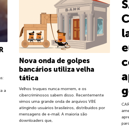
S
C
l
e
R
c
Nova onda de golpes
bancários utiliza velha
a
tática
s:
g
Velhos truques nunca morrem, e os
ra a
cibercriminosos sabem disso. Recentemente
vimos uma grande onda de arquivos VBE
CAR
atingindo usuários brasileiros, distribuídos por
ame
mensagens de e-mail. A maioria são
apr
downloaders que,
par