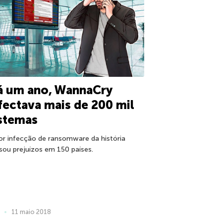
á um ano, WannaCry
fectava mais de 200 mil
stemas
or infecção de ransomware da história
sou prejuízos em 150 países.
11 maio 2018