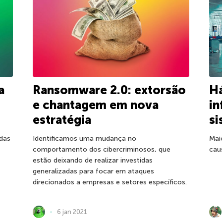
a
Ransomware 2.0: extorsão
H
e chantagem em nova
in
estratégia
si
das
Identificamos uma mudança no
Mai
comportamento dos cibercriminosos, que
cau
estão deixando de realizar investidas
generalizadas para focar em ataques
direcionados a empresas e setores específicos.
6 jan 2021