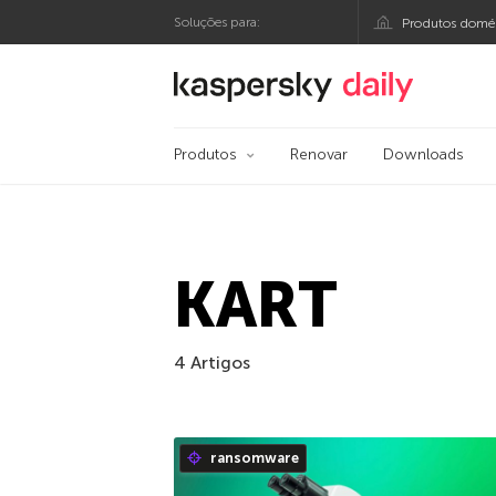
Soluções para:
Produtos domés
Blog oficial da Kasp
Produtos
Renovar
Downloads
KART
4 Artigos
ransomware