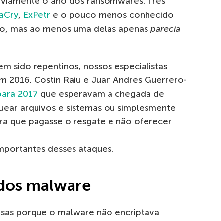
bviamente o ano dos ransomwares. Três
aCry
,
ExPetr
e o pouco menos conhecido
ção, mas ao menos uma delas apenas
parecia
em sido repentinos, nossos especialistas
m 2016. Costin Raiu e Juan Andres Guerrero-
para 2017
que esperavam a chegada de
ear arquivos e sistemas ou simplesmente
ara que pagasse o resgate e não oferecer
importantes desses ataques.
 dos malware
osas porque o malware não encriptava