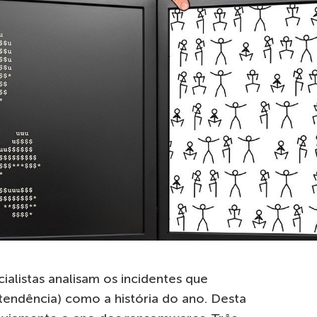
ialistas analisam os incidentes que
endência) como a história do ano. Desta