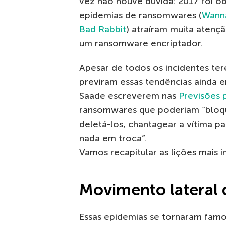
vez não houve dúvida: 2017 foi o
epidemias de ransomwares (
Wann
Bad Rabbit
) atraíram muita aten
um ransomware encriptador.
Apesar de todos os incidentes ter
previram essas tendências ainda e
Saade escreverem nas
Previsões 
ransomwares que poderiam “bloqu
deletá-los, chantagear a vítima p
nada em troca”.
Vamos recapitular as lições mais 
Movimento lateral
Essas epidemias se tornaram fam