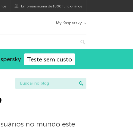
rios
Empresas acima de 1000 funcionários
My Kaspersky
aspersky
Teste sem custo
?
 usuários no mundo este