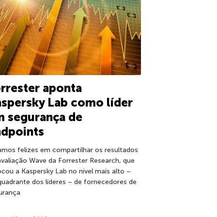
rrester aponta
spersky Lab como líder
m segurança de
ndpoints
amos felizes em compartilhar os resultados
avaliação Wave da Forrester Research, que
ocou a Kaspersky Lab no nível mais alto –
quadrante dos líderes – de fornecedores de
urança