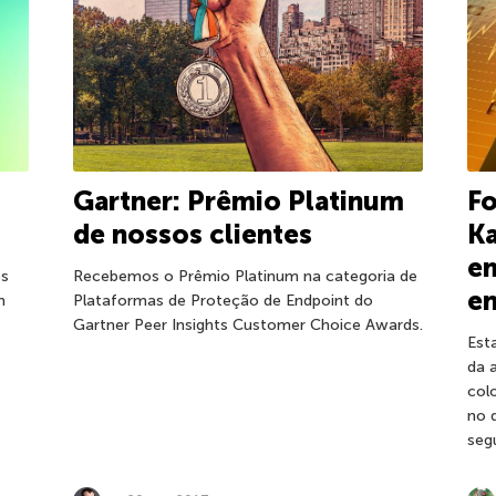
Gartner: Prêmio Platinum
Fo
de nossos clientes
Ka
e
Recebemos o Prêmio Platinum na categoria de
os
e
Plataformas de Proteção de Endpoint do
m
Gartner Peer Insights Customer Choice Awards.
Est
da 
col
no 
seg