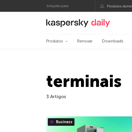
Soluções para:
Produtos domés
Blog oficial da Kasp
Produtos
Renovar
Downloads
terminais
3 Artigos
Business