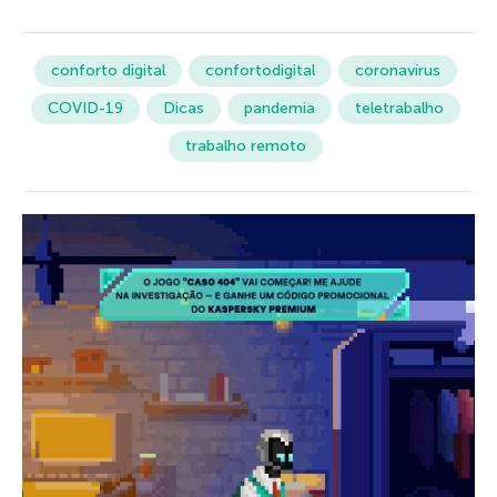
conforto digital
confortodigital
coronavírus
COVID-19
Dicas
pandemia
teletrabalho
trabalho remoto