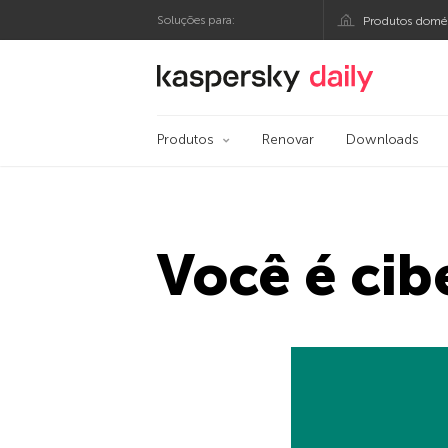
Soluções para:
Produtos domés
Blog oficial da Kasp
Produtos
Renovar
Downloads
Você é cib