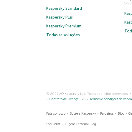
1-5
Kaspersky Standard
Kasp
Kaspersky Plus
Kas
Kaspersky Premium
Tod
Todas as soluções
© 2026 AO Kaspersky Lab. Todos os direitos reservados.
Contrato de Licença B2C
Termos e condições de venda
Fale conosco
Sobre a Kaspersky
Parceiros
Blog
Ce
Securelist
Eugene Personal Blog