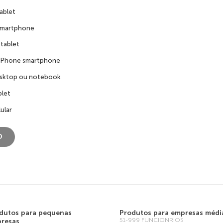
ablet
smartphone
tablet
 Phone smartphone
sktop ou notebook
blet
ular
dutos para pequenas
Produtos para empresas médi
51-999 FUNCIONRIOS
resas