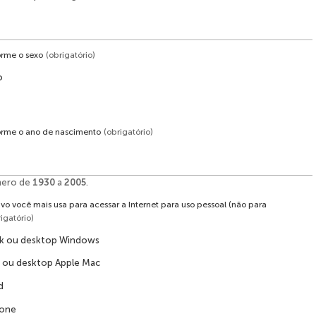
forme o sexo
(obrigatório)
o
nforme o ano de nascimento
(obrigatório)
mero de
1930
a
2005
.
ivo você mais usa para acessar a Internet para uso pessoal (não para
igatório)
k ou desktop Windows
ou desktop Apple Mac
d
hone