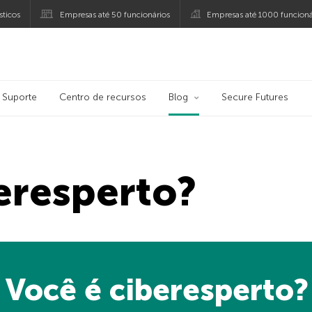
ticos
Empresas até 50 funcionários
Empresas até 1000 funcioná
ersky
Suporte
Centro de recursos
Blog
Secure Futures
eresperto?
Você é ciberesperto?