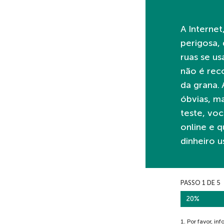
A Interne
perigosa,
ruas se us
não é rec
da grana. 
óbvias, m
teste, voc
online e q
dinheiro 
PASSO
1
DE
5
20%
1. Por favor, in