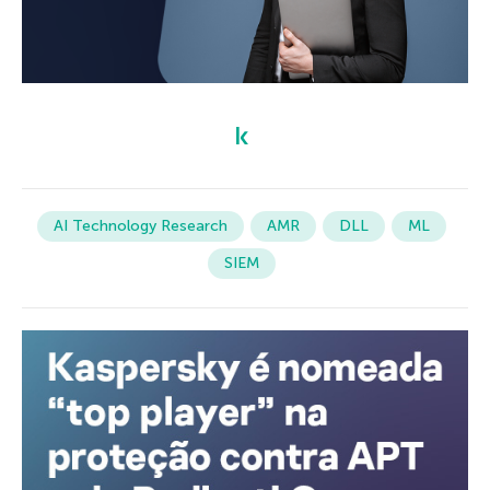
AI Technology Research
AMR
DLL
ML
SIEM