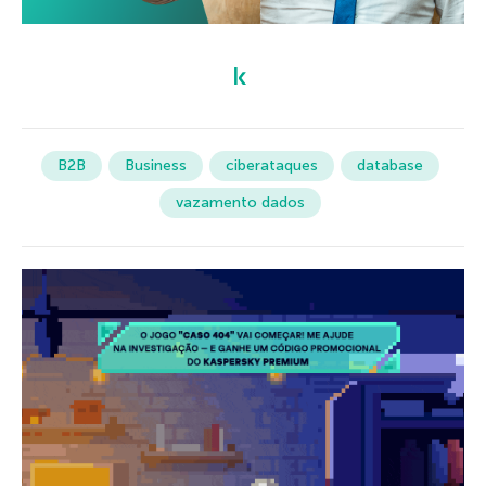
B2B
Business
ciberataques
database
vazamento dados