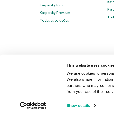
Kasp
Kaspersky Plus
Kas
Kaspersky Premium
Tod
Todas as soluções
This website uses cookie
© 2026 AO Kaspersky Lab. Todos os direitos reservados.
We use cookies to personal
Contrato de Licença B2C
Termos e condições de venda
We also share information 
partners who may combine i
Fale conosco
Sobre a Kaspersky
Parceiros
Blog
Ce
from your use of their serv
Securelist
Eugene Personal Blog
Show details