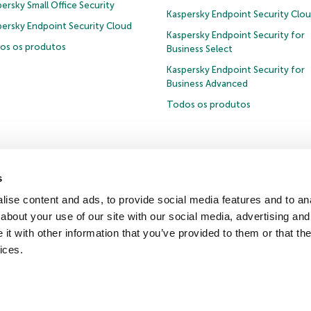
ersky Small Office Security
Kaspersky Endpoint Security Clo
persky Endpoint Security Cloud
Kaspersky Endpoint Security for
os os produtos
Business Select
Kaspersky Endpoint Security for
Business Advanced
Todos os produtos
s
Política de privacidade
Política de anticorrupção
Contrato de Licença B2B
ise content and ads, to provide social media features and to anal
Cookies
about your use of our site with our social media, advertising and
t with other information that you’ve provided to them or that the
ntro de recursos
Comunicado à imprensa
ices.