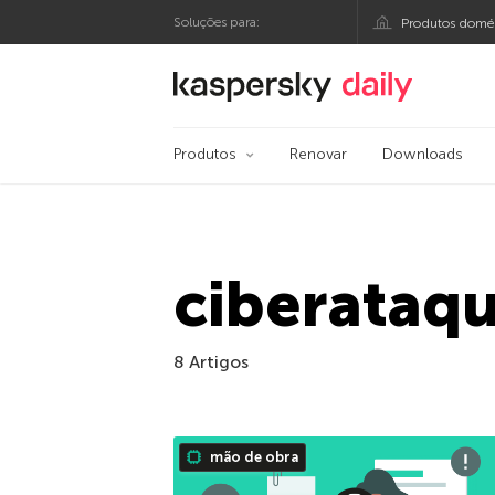
Soluções para:
Produtos domés
Blog oficial da Kasp
Produtos
Renovar
Downloads
ciberataq
8 Artigos
mão de obra