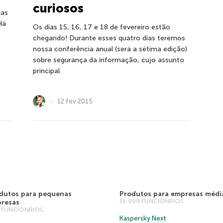
curiosos
das
Há
Os dias 15, 16, 17 e 18 de fevereiro estão
chegando! Durante esses quatro dias teremos
nossa conferência anual (será a sétima edição)
sobre segurança da informação, cujo assunto
principal
12 fev 2015
dutos para pequenas
Produtos para empresas médi
51-999 FUNCIONRIOS
resas
0 FUNCIONRIOS
Kaspersky Next