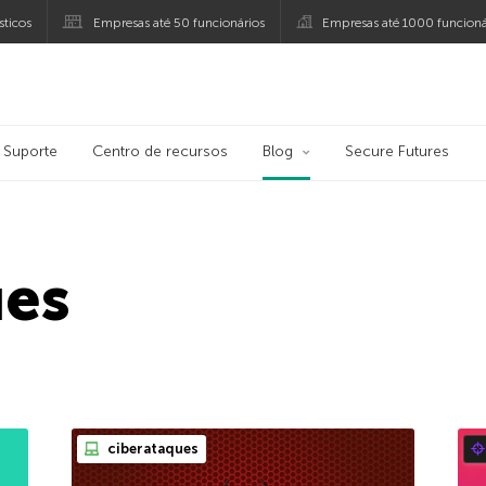
ticos
Empresas até 50 funcionários
Empresas até 1000 funcioná
ersky
Suporte
Centro de recursos
Blog
Secure Futures
ues
ciberataques