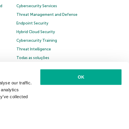
ud
Cybersecurity Services
Threat Management and Defense
Endpoint Security
Hybrid Cloud Security
Cybersecurity Training
Threat Intelligence
Todas as soluções
OK
yse our traffic.
 analytics
Brasil
y’ve collected