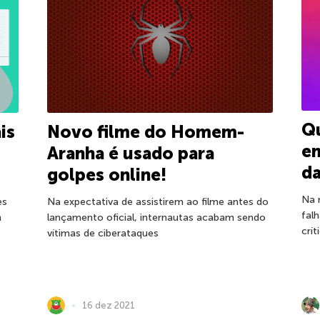
Q
Novo filme do Homem-
is
e
Aranha é usado para
da
golpes online!
Na 
Na expectativa de assistirem ao filme antes do
es
fal
lançamento oficial, internautas acabam sendo
m
crít
vítimas de ciberataques
16 dez 2021