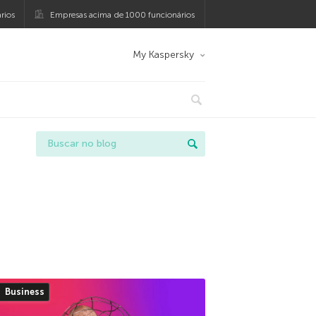
rios
Empresas acima de 1000 funcionários
My Kaspersky
Business