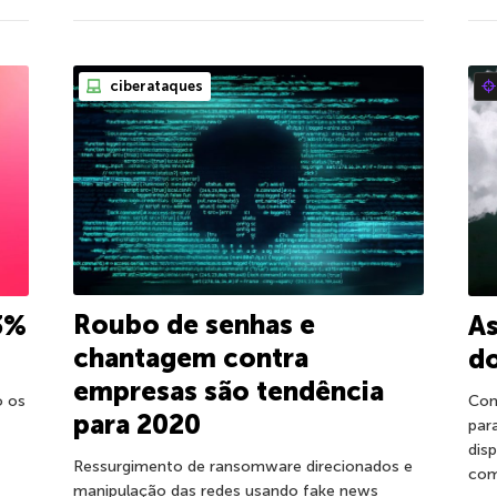
ciberataques
Roubo de senhas e
3%
A
chantagem contra
do
empresas são tendência
o os
Con
para 2020
par
dis
Ressurgimento de ransomware direcionados e
com
manipulação das redes usando fake news