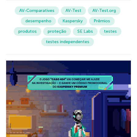
AV-Comparatives
AV-Test
AV-Test.org
desempenho
Kaspersky
Prêmios
produtos
proteção
SE Labs
testes
testes independentes