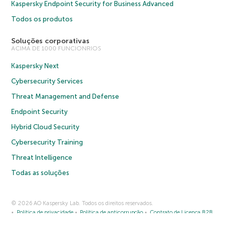
Kaspersky Endpoint Security for Business Advanced
Todos os produtos
Soluções corporativas
ACIMA DE 1000 FUNCIONRIOS
Kaspersky Next
Cybersecurity Services
Threat Management and Defense
Endpoint Security
Hybrid Cloud Security
Cybersecurity Training
Threat Intelligence
Todas as soluções
© 2026 AO Kaspersky Lab. Todos os direitos reservados.
Política de privacidade
Política de anticorrupção
Contrato de Licença B2B
Contrato de Licença B2C
Termos e condições de venda
Cookies