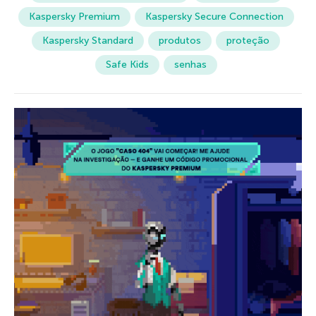
Kaspersky Premium
Kaspersky Secure Connection
Kaspersky Standard
produtos
proteção
Safe Kids
senhas