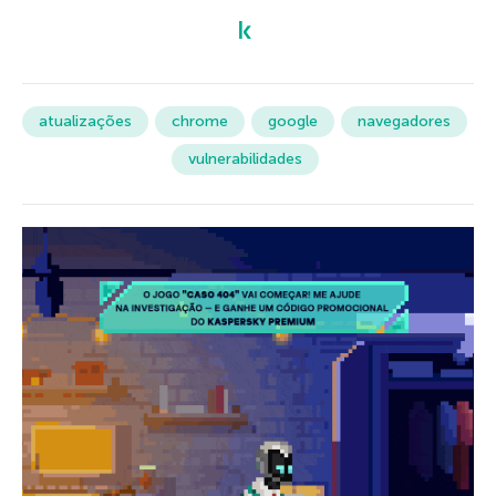
atualizações
chrome
google
navegadores
vulnerabilidades