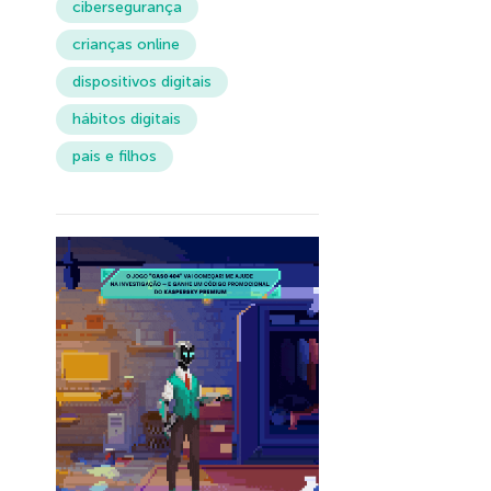
cibersegurança
crianças online
dispositivos digitais
hábitos digitais
pais e filhos