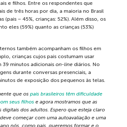
is e filhos. Entre os respondentes que
is de três horas por dia, a maioria no Brasil
s (pais – 45%, crianças: 52%). Além disso, os
to eles (59%) quanto as crianças (53%)
 paternos também acompanham os filhos em
mplo, crianças cujos pais costumam usar
m 39 minutos adicionais
on-line
diários. No
gens durante conversas presenciais, a
inutos de exposição dos pequenos às telas.
mente que os
pais brasileiros têm dificuldade
com seus filhos
e agora mostramos que as
 digitais dos adultos. Espero que esteja claro
il deve começar com uma autoavaliação e uma
mano nós, como pais, queremos formar e o