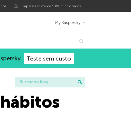
rios
Empresas acima de 1000 funcionários
My Kaspersky
aspersky
Teste sem custo
 hábitos