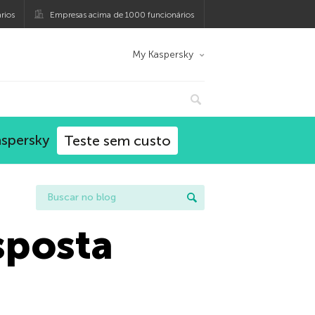
rios
Empresas acima de 1000 funcionários
My Kaspersky
aspersky
Teste sem custo
sposta