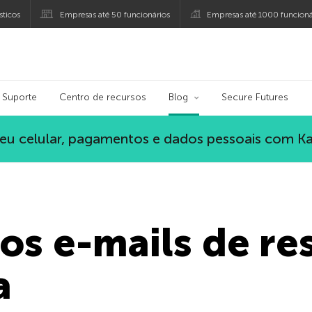
ticos
Empresas até 50 funcionários
Empresas até 1000 funcioná
ersky
Suporte
Centro de recursos
Blog
Secure Futures
eu celular, pagamentos e dados pessoais com K
os e-mails de re
a