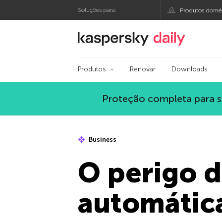
Soluções para:
Produtos domés
Blog oficial da Kasp
Produtos
Renovar
Downloads
Proteção completa para s
Business
O perigo d
automátic