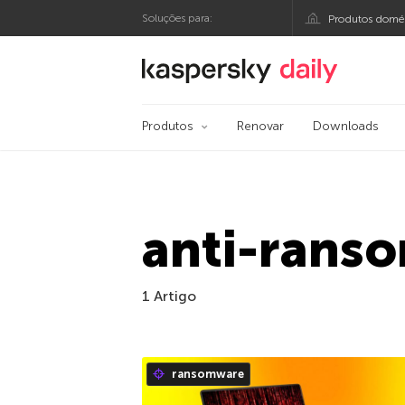
Soluções para:
Produtos domés
Blog oficial da Kasp
Produtos
Renovar
Downloads
anti-rans
1 Artigo
ransomware